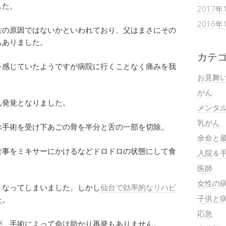
した。
2017年
2016年
生の原因ではないかといわれており、父はまさにその
もありました。
カテ
を感じていたようですが病院に行くことなく痛みを我
お見舞
がん
ん発覚となりました。
メンタ
乳がん
ぶ手術を受け下あごの骨を半分と舌の一部を切除。
余命と
食事をミキサーにかけるなどドロドロの状態にして食
入院＆
医師
女性の
くなってしまいました。しかし
仙台で効率的なリハビ
子供と
た。
応急
が、手術によって命は助かり再発もありません。