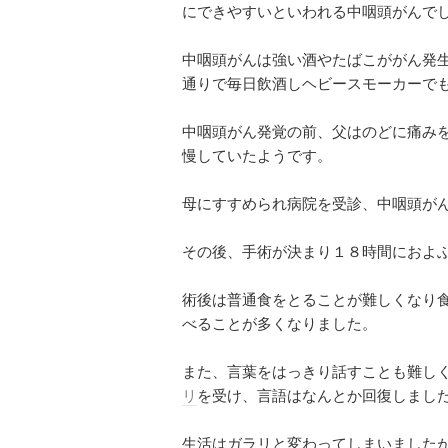
にできやすいといわれる中咽頭がんで
中咽頭がんは強い酒やたばこががん発
通りで毎日飲酒しヘビースモーカーで
中咽頭がん発覚の前、父はのどに痛み
慢していたようです。
母にすすめられ病院を受診、中咽頭が
その後、手術が決まり１８時間におよ
術後は普通食をとることが難しくなり
べることが多くなりました。
また、言葉をはっきり話すことも難し
リ
を受け、言語はなんとか回復しまし
生活はガラリと変わってしまいました