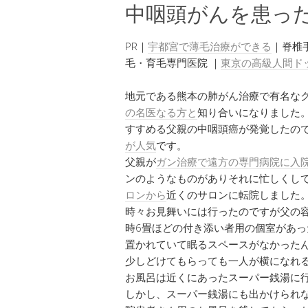
中咽頭がんを患っ
PR｜
宇都宮で薄毛治療ができる
｜脊椎
毛・育毛専門医院 ｜
東京の高級人間ド
地元である熊本の肺がん治療で有名な
の名医なる方と
知り合いになりました
すすめる父親の中咽頭癌が発覚したの
が人気
です。
父親が
ガン治療で遠方の専門病院に入
ンのようなものがありそれに忙しくし
ロンから
近くのサロンに転院しました
時々お見舞いには行ったのですが父の
時6畳ほどの付き添い者用の個室があ
置かれていて眠るスペースがなかった
少しどけてもらっても一人が横になれ
お風呂は近くにあったスーパー銭湯に
しかし、スーパー銭湯にも出かけられ