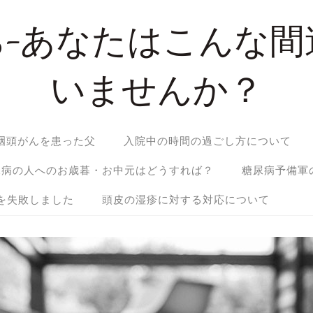
ら-あなたはこんな間
いませんか？
咽頭がんを患った父
入院中の時間の過ごし方について
尿病の人へのお歳暮・お中元はどうすれば？
糖尿病予備軍
を失敗しました
頭皮の湿疹に対する対応について