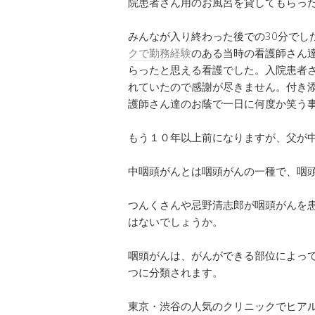
院患者さん用のお風呂を貸してもらっ
みんなが入り終わった後での30分でし
クで勤務経験
のある当時の看護師さん
らったと思える看護でした。入院患者
れていたので感謝が尽きません。付き
護師さん達のお蔭で一日に何度か笑う
もう１０年以上前になりますが、父が
中咽頭がんとは咽頭がんの一種で、咽
つんくさんや忌野清志郎が咽頭がんを
はないでしょうか。
咽頭がんは、がんができる部位によっ
つに分類されます。
東京・渋谷の人気のクリニックでヒア