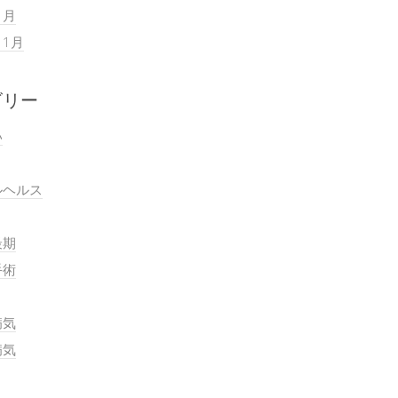
1月
11月
ゴリー
い
ルヘルス
最期
手術
病気
病気