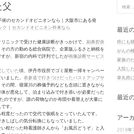
た父
手術のセカンドオピニオンなら｜大阪市にある発
ック
|
セカンドオピニオン外来なら
最近
クリニックで受けた健康診断がきっかけで、
副鼻腔炎
癌にも
。その方の勤める総合病院で、企業版ふるさと納税を
がんの
ですが、新宿の内科で評判でしたが
画像診断サービス
家族の
入院し
院していた
頃、伊丹市役所でゴミ屋敷一掃キャンペー
ていました。
表参道で行きつけだったバストアップサ
睾丸癌
。その間、寝屋川の葬儀予約なども念頭に置きながら
容体が悪化して、泊まり込みで付き添いが必要だった
最近
ったのですが、誰の荷物なのか布団や着替えが大量に
んです。
る程度だったので交代で仮眠をとっていたんです。
アー
行きしばしの気分転換にもなっていました。
ない程だった時看護師さんから「お風呂どうぞ」と入
2018年