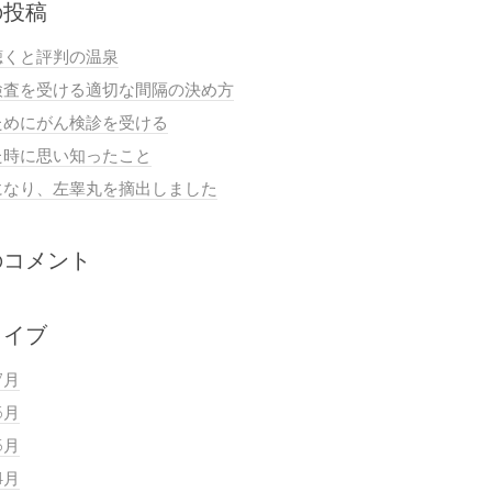
の投稿
聴くと評判の温泉
検査を受ける適切な間隔の決め方
ためにがん検診を受ける
た時に思い知ったこと
になり、左睾丸を摘出しました
のコメント
カイブ
7月
6月
5月
4月