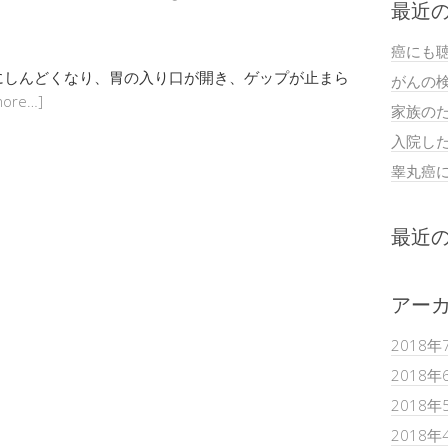
最近
癌にも
にしんどくなり、胃の入り口が開き、ゲップが止まら
がんの
more…]
家族の
入院し
睾丸癌
最近
アー
2018年
2018年
2018年
2018年