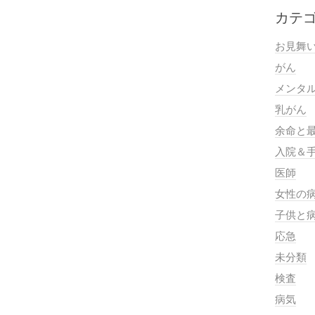
カテ
お見舞
がん
メンタ
乳がん
余命と
入院＆
医師
女性の
子供と
応急
未分類
検査
病気